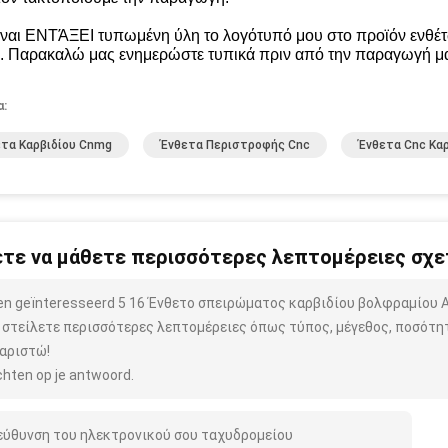
ίναι ΕΝΤΆΞΕΙ τυπωμένη ύλη το λογότυπό μου στο προϊόν ενθέτ
ι. Παρακαλώ μας ενημερώστε τυπικά πριν από την παραγωγή μ
α:
τα Καρβιδίου Cnmg
Ένθετα Περιστροφής Cnc
Ένθετα Cnc Καρ
τε να μάθετε περισσότερες λεπτομέρειες σχετ
ben geïnteresseerd 5 16 Ένθετο σπειρώματος καρβιδίου βολφραμίου
 στείλετε περισσότερες λεπτομέρειες όπως τύπος, μέγεθος, ποσότητα
αριστώ!
hten op je antwoord.