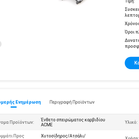
Τιμή:
Συσκε
λεπτομ
Χρόνο
Όροι 
Δυνατ
προσφ
Κ
μερής Ενημέρωση
Περιγραφή Προϊόντων
Ένθετο σπειρώματος καρβιδίου
νομα Προϊόντων:
Υλικό:
ACME
ομμάτι Προς
Χυτοσίδηρος/Ατσάλι/
Χρήση