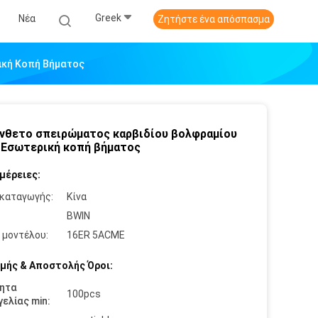
Greek
Νέα
Ζητήστε ένα απόσπασμα
ική Κοπή Βήματος
Ένθετο σπειρώματος καρβιδίου βολφραμίου
Εσωτερική κοπή βήματος
μέρειες:
καταγωγής:
Κίνα
:
BWIN
 μοντέλου:
16ER 5ACME
μής & Αποστολής Όροι:
ητα
100pcs
ελίας min: