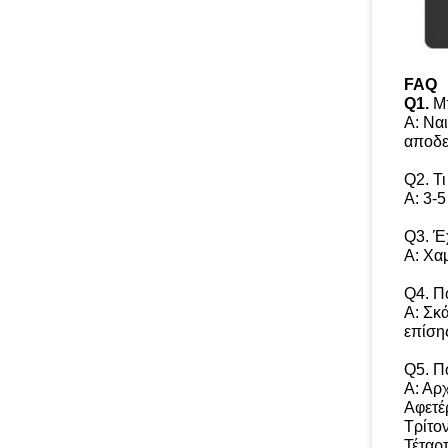
FAQ
Q1.
Μ
Α: Ναι
αποδε
Q2. Τι
Α: 3-5
Q3. Έ
Α: Χα
Q4. Πώ
Α: Σκ
επίση
Q5. Π
Α: Αρχ
Αφετέ
Τρίτον
Τέταρ