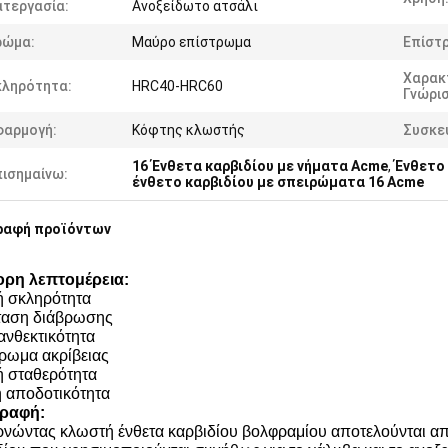
ατεργασία:
Ανοξείδωτο ατσάλι
ρώμα:
Μαύρο επίστρωμα
Επίστ
Χαρακ
κληρότητα:
HRC40-HRC60
Γνώρι
φαρμογή:
Κόφτης κλωστής
Συσκε
16 Ένθετα καρβιδίου με νήματα Acme
,
Ένθετο
πισημαίνω:
ένθετο καρβιδίου με σπειρώματα 16 Acme
ραφή προϊόντων
ρη λεπτομέρεια:
 σκληρότητα
ταση διάβρωσης
ανθεκτικότητα
ρωμα ακρίβειας
 σταθερότητα
 αποδοτικότητα
γραφή:
ρνώντας κλωστή ένθετα καρβιδίου βολφραμίου αποτελούνται από