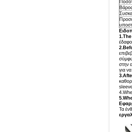
Ποσό
Βάρο
Συσκε
Προσ
υποστ
Ειδο
1.The
έδαφο
2.Bef
επιβε
σύμφω
στην 
για ν
3.Afte
καθορ
sleeve
4.Whe
5.Wh
Εφαρ
Τα έν
εργαλ