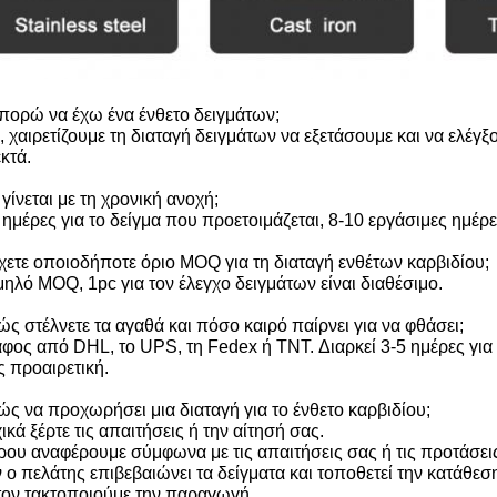
πορώ να έχω ένα ένθετο δειγμάτων;
, χαιρετίζουμε τη διαταγή δειγμάτων να εξετάσουμε και να ελέγξο
κτά.
 γίνεται με τη χρονική ανοχή;
 ημέρες για το δείγμα που προετοιμάζεται, 8-10 εργάσιμες ημέρ
χετε οποιοδήποτε όριο MOQ για τη διαταγή ενθέτων καρβιδίου;
μηλό MOQ, 1pc για τον έλεγχο δειγμάτων είναι διαθέσιμο.
ς στέλνετε τα αγαθά και πόσο καιρό παίρνει για να φθάσει;
άφος από DHL, το UPS, τη Fedex ή TNT. Διαρκεί 3-5 ημέρες γι
ς προαιρετική.
ώς να προχωρήσει μια διαταγή για το ένθετο καρβιδίου;
ικά ξέρτε τις απαιτήσεις ή την αίτησή σας.
ρου αναφέρουμε σύμφωνα με τις απαιτήσεις σας ή τις προτάσει
 ο πελάτης επιβεβαιώνει τα δείγματα και τοποθετεί την κατάθεσ
τον τακτοποιούμε την παραγωγή.