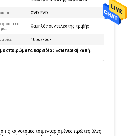
ρωμα:
CVD PVD
τηριστικό
Χαμηλός συντελεστής τριβής
σμα:
υασία:
10pcs/box
 με σπειρώματα καρβιδίου Εσωτερική κοπή
,
 τις καινοτόμες τσιμενταρισμένες πρώτες ύλες