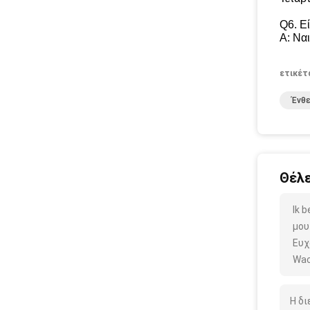
Q6. Ε
Α: Να
ετικέτ
Ένθε
Θέλε
Ik 
μου
Ευχ
Wac