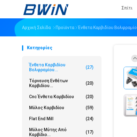
Σπίτι
Αρχική Σελίδα
Προϊόντα
Ένθετα Καρβιδίου Βολφραμίο
Κατηγορίες
Ένθετα Καρβιδίου
(27)
Βολφραμίου...
Τόρνευση Ενθέτων
(20)
Καρβιδίου...
Cnc Ένθετα Καρβιδίου
(20)
Μύλος Καρβιδίου
(59)
Flat End Mill
(24)
Μύλος Μύτης Από
(17)
Καρβίδιο...