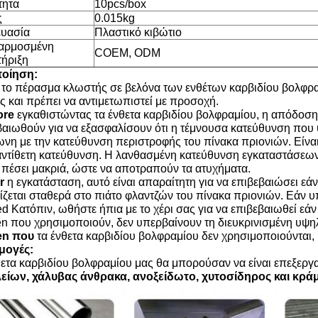
τητα
10pcs/box
ς
0.015kg
υασία
Πλαστικό κιβώτιο
αρμοσμένη
COEM, ODM
ήριξη
ποίηση:
το πέρασμα κλωστής σε βελόνα των ενθέτων καρβιδίου βολφρα
ς και πρέπει να αντιμετωπιστεί με προσοχή.
ore
εγκαθιστώντας τα ένθετα καρβιδίου βολφραμίου, η απόδοση
βαιωθούν για να εξασφαλίσουν ότι η τέμνουσα κατεύθυνση που υ
νη με την κατεύθυνση περιστροφής του πίνακα πριονιών. Είνα
αντίθετη κατεύθυνση. Η λανθασμένη κατεύθυνση εγκαταστάσεων 
α πέσει μακριά, ώστε να αποτραπούν τα ατυχήματα.
r
η εγκατάσταση, αυτό είναι απαραίτητη για να επιβεβαιώσει εάν
ίζεται σταθερά στο πιάτο φλαντζών του πίνακα πριονιών. Εάν υπ
d Κατόπιν, ωθήστε ήπια με το χέρι σας για να επιβεβαιωθεί εάν
n που χρησιμοποιούν, δεν υπερβαίνουν τη διευκρινισμένη υψη
en που
τα ένθετα καρβιδίου βολφραμίου δεν χρησιμοποιούνται, 
μογές:
θετα καρβιδίου βολφραμίου μας θα μπορούσαν να είναι επεξερ
είων, χάλυβας άνθρακα, ανοξείδωτο, χυτοσίδηρος και κράμ