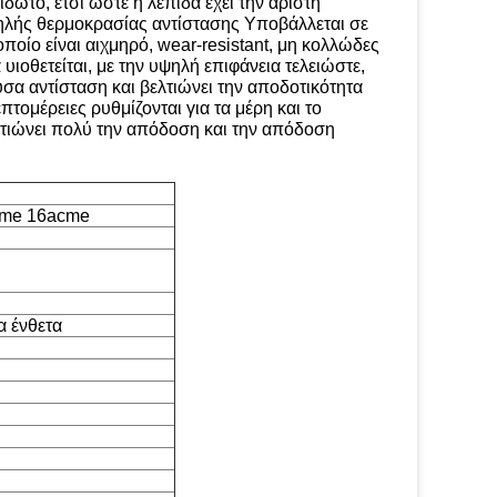
δωτο, έτσι ώστε η λεπίδα έχει την άριστη
ψηλής θερμοκρασίας αντίστασης Υποβάλλεται σε
οποίο είναι αιχμηρό, wear-resistant, μη κολλώδες
υιοθετείται, με την υψηλή επιφάνεια τελειώστε,
υσα αντίσταση και βελτιώνει την αποδοτικότητα
πτομέρειες ρυθμίζονται για τα μέρη και το
ελτιώνει πολύ την απόδοση και την απόδοση
cme 16acme
α ένθετα