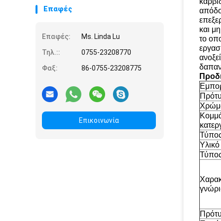
καρβι
Επαφές
απόδο
επεξερ
και μη
Επαφές:
Ms. Linda Lu
το οπο
εργασί
Τηλ.::
0755-23208770
ανοξε
δαπα
Φαξ:
86-0755-23208775
Προδ
Εμπορ
Πρότ
Χρώμ
Κομμά
Επικοινωνία
κατερ
Τύπο
Υλικό
Τύπος
Χαρακ
γνώρ
Πρότ