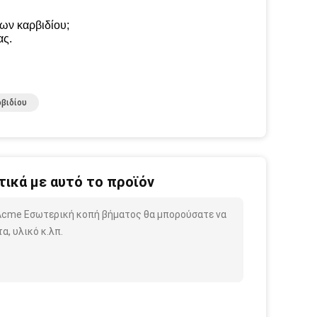
ων καρβιδίου;
ας.
βιδίου
ικά με αυτό το προϊόν
 Acme Εσωτερική κοπή βήματος θα μπορούσατε να
, υλικό κ.λπ.