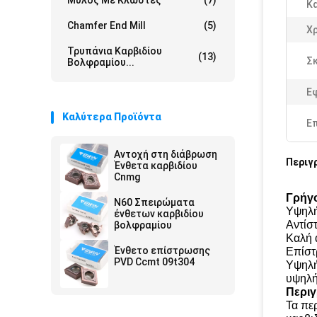
Μύλος Με Κλωστές
(7)
Κ
Chamfer End Mill
(5)
Χ
Τρυπάνια Καρβιδίου
(13)
Σ
Βολφραμίου...
Ε
Καλύτερα Προϊόντα
Ε
Αντοχή στη διάβρωση
Περιγ
Ένθετα καρβιδίου
Cnmg
Γρήγο
N60 Σπειρώματα
Υψηλή
ένθετων καρβιδίου
Αντίσ
βολφραμίου
Καλή 
Ένθετο επίστρωσης
Επίστ
PVD Ccmt 09t304
Υψηλή
υψηλή
Περι
Τα πε