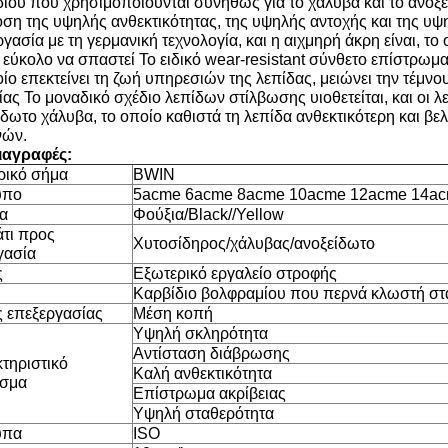
δίου που χρησιμοποιούνται συνήθως για το χάλυβα και το ανοξεί
ση της υψηλής ανθεκτικότητας, της υψηλής αντοχής και της υ
γασία με τη γερμανική τεχνολογία, και η αιχμηρή άκρη είναι, το 
 εύκολο να σπαστεί Το ειδικό wear-resistant σύνθετο επίστρωμα 
ίο επεκτείνει τη ζωή υπηρεσιών της λεπίδας, μειώνει την τέμνο
ας Το μοναδικό σχέδιο λεπίδων στίλβωσης υιοθετείται, και οι λε
ίδωτο χάλυβα, το οποίο καθιστά τη λεπίδα ανθεκτικότερη και β
νών.
ιαγραφές:
ικό σήμα
BWIN
υπο
5acme 6acme 8acme 10acme 12acme 14a
α
Φούξια/Black//Yellow
τι προς
Χυτοσίδηρος/χάλυβας/ανοξείδωτο
γασία
ς
Εξωτερικό εργαλείο στροφής
Καρβίδιο βολφραμίου που περνά κλωστή στ
 επεξεργασίας
Μέση κοπή
Υψηλή σκληρότητα
Αντίσταση διάβρωσης
τηριστικό
Καλή ανθεκτικότητα
ισμα
Επίστρωμα ακρίβειας
Υψηλή σταθερότητα
υπα
ISO