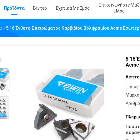
Επικοινωνήστε Μαζ
Προϊόντα
Βίντεο
Σχετικά Με Εμάς
Ί Μας
υ
5 16 Ένθετο Σπειρώματος Καρβιδίου Βολφραμίου Acme Εσωτερ
5 16 
Acme 
Λεπτο
Τόπος 
Μάρκα
Αριθμό
Πληρω
Ποσότ
παραγγ