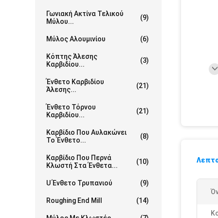
Γωνιακή Ακτίνα Τελικού
(9)
Μύλου...
Μύλος Αλουμινίου
(6)
Κόπτης Άλεσης
(3)
Καρβιδίου...
Ένθετο Καρβιδίου
(21)
Άλεσης...
Ένθετο Τόρνου
(21)
Καρβιδίου...
Καρβίδιο Που Αυλακώνει
(8)
Το Ένθετο...
Καρβίδιο Που Περνά
Λεπτο
(10)
Κλωστή Στα Ένθετα...
U Ένθετο Τρυπανιού
(9)
Ό
Roughing End Mill
(14)
Κ