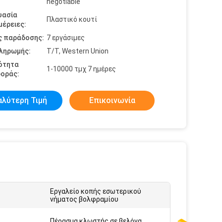
negotiable
υασία
Πλαστικό κουτί
έρειες:
ς παράδοσης:
7 εργάσιμες
πληρωμής:
T/T, Western Union
ότητα
1-10000 τμχ 7 ημέρες
οράς:
αλύτερη Τιμή
Επικοινωνία
Εργαλείο κοπής εσωτερικού
νήματος βολφραμίου
:
Πέρασμα κλωστής σε βελόνα