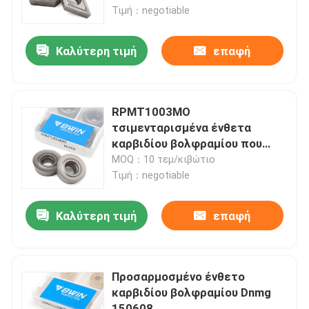
Τιμή：negotiable
Σχετικά με εμάς
Καλύτερη τιμή
επαφή
Ξενάγηση στο εργοστάσιο
RPMT1003MO
Ελεγχος ποιότητας
τσιμενταρισμένα ένθετα
καρβιδίου βολφραμίου που
αλέθουν το εργαλείο ενθέτων
MOQ：10 τεμ/κιβώτιο
Επικοινωνήστε μαζί μας
Τιμή：negotiable
Νέα
Καλύτερη τιμή
επαφή
Ζητήστε μια προσφορά
Προσαρμοσμένο ένθετο
καρβιδίου βολφραμίου Dnmg
Ένθετα καρβιδίου βολφραμίου
150608