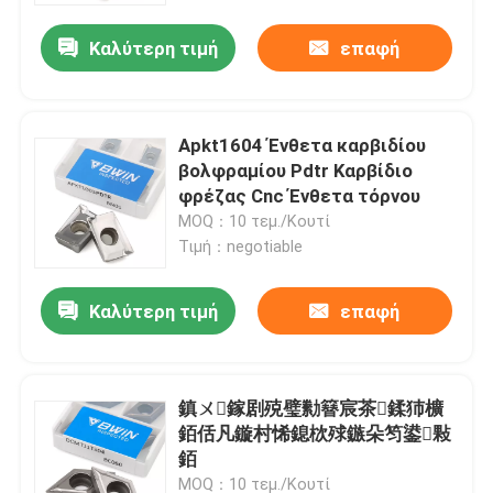
Καλύτερη τιμή
επαφή
Apkt1604 Ένθετα καρβιδίου
βολφραμίου Pdtr Καρβίδιο
φρέζας Cnc Ένθετα τόρνου
MOQ：10 τεμ./Κουτί
Τιμή：negotiable
Καλύτερη τιμή
επαφή
Σπίτι
鎮ㄨ鎵剧殑璧勬簮宸茶鍒犻櫎
Προϊόντα
銆佸凡鏇村悕鎴栨殏鏃朵笉鍙敤
銆
Βίντεο
MOQ：10 τεμ./Κουτί