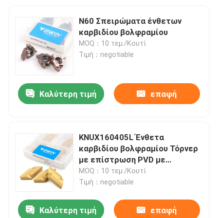
N60 Σπειρώματα ένθετων
καρβιδίου βολφραμίου
MOQ：10 τεμ./Κουτί
Τιμή：negotiable
Καλύτερη τιμή
επαφή
KNUX160405L Ένθετα
καρβιδίου βολφραμίου Τόρνερ
με επίστρωση PVD με
τσιμέντο
MOQ：10 τεμ./Κουτί
Τιμή：negotiable
Καλύτερη τιμή
επαφή