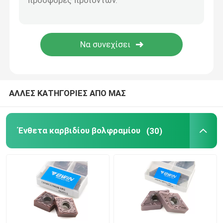
Κόπτης άλεσης καρβιδίου
Ένθετο καρβιδίου άλεσης
Ένθετο τόρνου καρβιδίου
ΑΛΛΕΣ ΚΑΤΗΓΟΡΙΕΣ ΑΠΟ ΜΑΣ
Καρβίδιο που αυλακώνει το ένθετο
Ένθετα καρβιδίου βολφραμίου
(30)
Καρβίδιο που περνά κλωστή στα ένθετα
U ένθετο τρυπανιού
Roughing End Mill