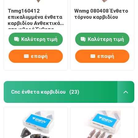
Tnmg160412
Wnmg 080408 Ένθετο
επικαλυμμένα ένθετα
τόρνου καρβιδίου
καρβιδίου Ανθεκτικά
στη φθορά Ένθετα
καρβιδίου μετάλλου
Καλύτερη τιμή
Καλύτερη τιμή
τόρνου
επαφή
επαφή
Cnc ένθετα καρβιδίου
(23)