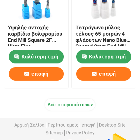
Υψηλής αντοχής
Τετράγωνο μύλος
καρβίδιο βολφραμίου
τέλους 65 μοιρών 4
End Mill Square 2F
φλάουτων Nano Blue
Ultra Fine
Coated 8mm End Mill
Καλύτερη τιμή
Καλύτερη τιμή
επαφή
επαφή
Δείτε περισσότερων
Αρχική Σελίδα
Περίπου εμείς
επαφή
Desktop Site
Sitemap
Privacy Policy