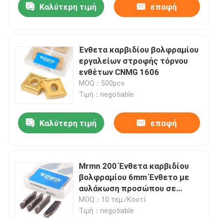
Καλύτερη τιμή
επαφή
Ένθετα καρβιδίου βολφραμίου
εργαλείων στροφής τόρνου
ενθέτων CNMG 1606
MOQ：500pcs
Τιμή：negotiable
Καλύτερη τιμή
επαφή
Mrmn 200 Ένθετα καρβιδίου
βολφραμίου 6mm Ένθετο με
αυλάκωση προσώπου σε
μηχανή από χυτοσίδηρο
MOQ：10 τεμ./Κουτί
Τιμή：negotiable