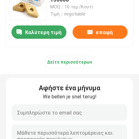
MOQ：10 τεμ./Κουτί
Τιμή：negotiable
Τόρνευση ενθέτων καρβιδίου
Καλύτερη τιμή
επαφή
Cnc ένθετα καρβιδίου
Μύλος καρβιδίου
Δείτε περισσότερων
Flat End Mill
Αφήστε ένα μήνυμα
Μύλος μύτης από καρβίδιο
We bellen je snel terug!
Γωνιακή Ακτίνα Τελικού Μύλου
Μύλος Αλουμινίου