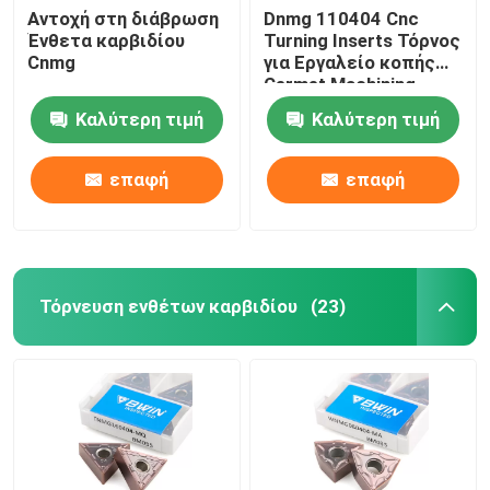
Αντοχή στη διάβρωση
Dnmg 110404 Cnc
Ένθετα καρβιδίου
Turning Inserts Τόρνος
Μύλος με κλωστές
Cnmg
για Εργαλείο κοπής
Cermet Machining
Chamfer End Mill
Καλύτερη τιμή
Καλύτερη τιμή
επαφή
επαφή
Τρυπάνια καρβιδίου βολφραμίου
Τόρνευση ενθέτων καρβιδίου
(23)