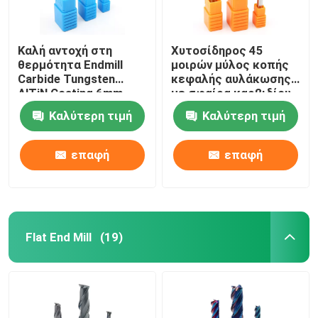
Καλή αντοχή στη
Χυτοσίδηρος 45
θερμότητα Endmill
μοιρών μύλος κοπής
Carbide Tungsten
κεφαλής αυλάκωσης
AlTiN Coating 6mm
με σφαίρα καρβιδίου
Endmill
Καλύτερη τιμή
Καλύτερη τιμή
επαφή
επαφή
Flat End Mill
(19)