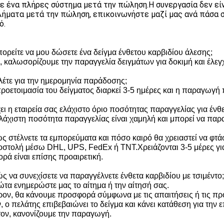
ε ένα πλήρες σύστημα μετά την πώληση.Η συνεργασία δεν είνα
ήματα μετά την πώληση, επικοινωνήστε μαζί μας ανά πάσα σ
ό.
ορείτε να μου δώσετε ένα δείγμα ένθετου καρβιδίου άλεσης;
, καλωσορίζουμε την παραγγελία δειγμάτων για δοκιμή και έλεγχ
 λέτε για την ημερομηνία παράδοσης;
προετοιμασία του δείγματος διαρκεί 3-5 ημέρες και η παραγωγή 
ι η εταιρεία σας ελάχιστο όριο ποσότητας παραγγελίας για ένθε
ελάχιστη ποσότητα παραγγελίας είναι χαμηλή και μπορεί να παρ
ς στέλνετε τα εμπορεύματα και πόσο καιρό θα χρειαστεί να φτά
οστολή μέσω DHL, UPS, FedEx ή TNT.Χρειάζονται 3-5 μέρες γι
ορά είναι επίσης προαιρετική.
ς να συνεχίσετε να παραγγέλνετε ένθετα καρβιδίου με τσιμέντο;
ώτα ενημερώστε μας το αίτημα ή την αίτησή σας.
ρον, θα κάνουμε προσφορά σύμφωνα με τις απαιτήσεις ή τις πρ
, ο πελάτης επιβεβαιώνει το δείγμα και κάνει κατάθεση για την
τον, κανονίζουμε την παραγωγή.