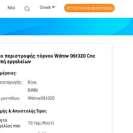
Greek
Νέα
Ζητήστε ένα απόσπασμα
ο περιστροφής τόρνου Wdmw 06t320 Cnc
οπή εργαλείων
μέρειες:
καταγωγής:
Κίνα
:
BWIN
 μοντέλου:
Wdmw06t320
μής & Αποστολής Όροι:
ητα
10 τεμ./Κουτί
ελίας min: