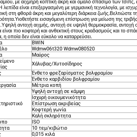
αμίου, με αιχμηρή κοπτική άκρη και ομαλό σπάσιμο των τσιπς, 
Η λεπίδα είναι επεξεργασμένη με γερμανική τεχνολογία, με ισχυ
τική στη φθορά άκρη και μεγαλύτερη διάρκεια ζωής.Βελτιώστε τη
ρότητα.Υιοθετήστε εισαγόμενη επίστρωση για μείωση της τριβής
.Υψηλή αντοχή αιχμής, αντοχή σε υψηλή θερμοκρασία, αντοχή 
 είναι πιο κοφτερή και ανθεκτική στους κραδασμούς και το σπάσ
, η οποία δεν είναι εύκολο να καταρρεύσει.
α
BWIN
έλο
Wdmw06t320 Wdmw080520
α
Μαύρος
είμενο
Χάλυβας/Χυτοσίδηρος
ίας
ς
Ένθετο φρεζαρίσματος βολφραμίου
Ένθετο καρβιδίου βολφραμίου
εργασία
Μέτρια κοπή
Υψηλή αντοχή σε κάμψη
Ισχυρή οικουμενικότητα
τηριστικό
Επίστρωση ακριβείας
Κοφτερή γωνία
Καλή σκληρότητα
υπο
ISO
τητα
10 τεμ/κιβώτιο
ς
0,015 κιλά