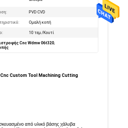
υση:
PVD CVD
τηριστικό:
Ομαλή κοπή
ο:
10 τεμ./Κουτί
ιστροφής Cnc Wdmw 06t320
,
οπής
Cnc Custom Tool Machining Cutting
ασκευασμένο από υλικό βάσης χάλυβα