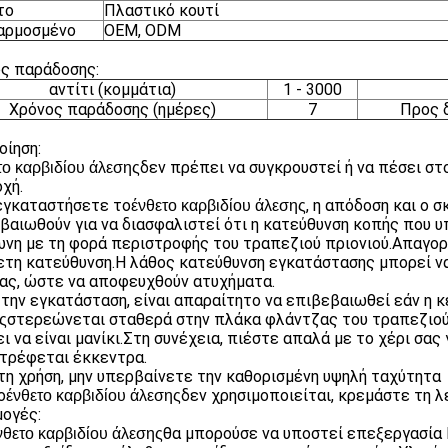
το
Πλαστικό κουτί
αρμοσμένο
OEM, ODM
ς παράδοσης:
αντίτι (κομμάτια)
1 - 3000
Χρόνος παράδοσης (ημέρες)
7
Προς 
οίηση:
δεν πρέπει να συγκρουστεί ή να πέσει στ
το καρβιδίου άλεσης
χή.
εγκαταστήσετε το
, η απόδοση και ο 
ένθετο καρβιδίου άλεσης
βαιωθούν για να διασφαλιστεί ότι η κατεύθυνση κοπής που υ
νη με τη φορά περιστροφής του τραπεζιού πριονιού.Απαγορ
ετη κατεύθυνση.Η λάθος κατεύθυνση εγκατάστασης μπορεί ν
ας, ώστε να αποφευχθούν ατυχήματα.
την εγκατάσταση, είναι απαραίτητο να επιβεβαιωθεί εάν η κ
στερεώνεται σταθερά στην πλάκα φλάντζας του τραπεζιού 
ς
ι να είναι μανίκι.Στη συνέχεια, πιέστε απαλά με το χέρι σας
τρέφεται έκκεντρα.
τη χρήση, μην υπερβαίνετε την καθορισμένη υψηλή ταχύτητα
ο
δεν χρησιμοποιείται, κρεμάστε τη λ
ένθετο καρβιδίου άλεσης
ογές:
θα μπορούσε να υποστεί επεξεργασία 
νθετο καρβιδίου άλεσης