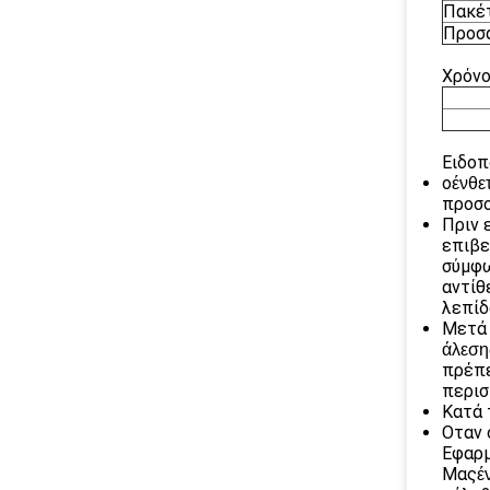
Πακέ
Προσ
Χρόνο
Ειδοπ
ο
ένθε
προσο
Πριν 
επιβε
σύμφω
αντίθ
λεπίδ
Μετά 
άλεση
πρέπε
περισ
Κατά 
Οταν 
Εφαρμ
Μας
έ