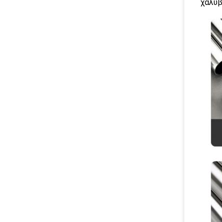
χάλυβ