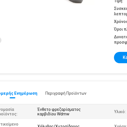
Τιμή:
Συσκε
λεπτομ
Χρόνο
Όροι 
Δυνατ
προσφ
Κ
μερής Ενημέρωση
Περιγραφή Προϊόντων
νομασία
Ένθετο φρεζαρίσματος
Υλικό:
ροϊόντος:
καρβιδίου Wdmw
τικείμενο
Χάλυβας/Χυτοσίδηρος
Χρήση