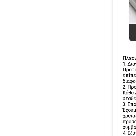
Πλεο
1. Δι
Προτι
επίπε
διαφο
2. Πρ
Κάθε 
σταθε
3. Επ
Έχουμ
χρειά
προσα
συμβο
4. Εξ