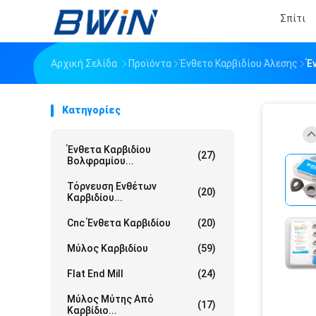
Σπίτι
Αρχική Σελίδα
Προϊόντα
Ένθετο Καρβιδίου Άλεσης
Έ
Κατηγορίες
Ένθετα Καρβιδίου
(27)
Βολφραμίου...
Τόρνευση Ενθέτων
(20)
Καρβιδίου...
Cnc Ένθετα Καρβιδίου
(20)
Μύλος Καρβιδίου
(59)
Flat End Mill
(24)
Μύλος Μύτης Από
(17)
Καρβίδιο...