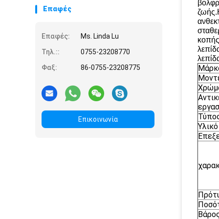
βολφρ
Επαφές
ζωής.
ανθεκ
σταθε
Επαφές:
Ms. Linda Lu
κοπής
λεπίδα
Τηλ.::
0755-23208770
λεπίδα
Φαξ:
86-0755-23208775
Μάρκ
Μοντ
Χρώμ
Αντικ
εργασ
Τύπο
Επικοινωνία
Υλικό
Επεξ
χαρακ
Πρότ
Ποσό
Βάρο