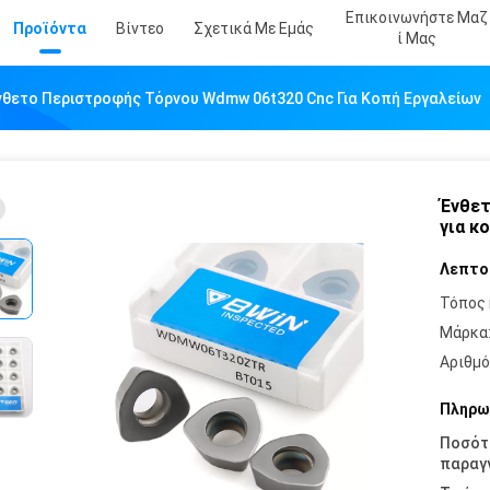
Επικοινωνήστε Μαζ
Προϊόντα
Βίντεο
Σχετικά Με Εμάς
Ί Μας
νθετο Περιστροφής Τόρνου Wdmw 06t320 Cnc Για Κοπή Εργαλείων
Ένθετ
για κ
Λεπτο
Τόπος 
Μάρκα
Αριθμό
Πληρω
Ποσότ
παραγγ