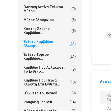
Γωνιακή Ακτίνα Τελικού
(9)
Μύλου...
Μύλος Αλουμινίου
(6)
Κόπτης Άλεσης
(3)
Καρβιδίου...
Ένθετο Καρβιδίου
(21)
Άλεσης...
Ένθετο Τόρνου
(21)
Καρβιδίου...
Καρβίδιο Που Αυλακώνει
(8)
Το Ένθετο...
Καρβίδιο Που Περνά
Λεπτο
(10)
Κλωστή Στα Ένθετα...
U Ένθετο Τρυπανιού
(9)
Ο
Π
Roughing End Mill
(14)
Αν