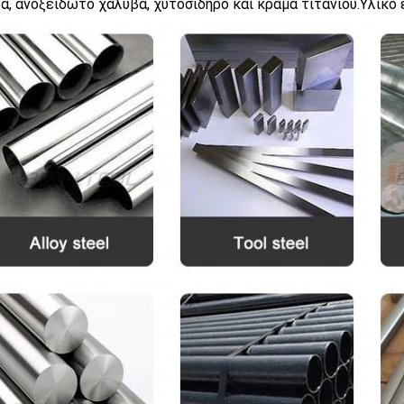
α, ανοξείδωτο χάλυβα, χυτοσίδηρο και κράμα τιτανίου.Υλικό 