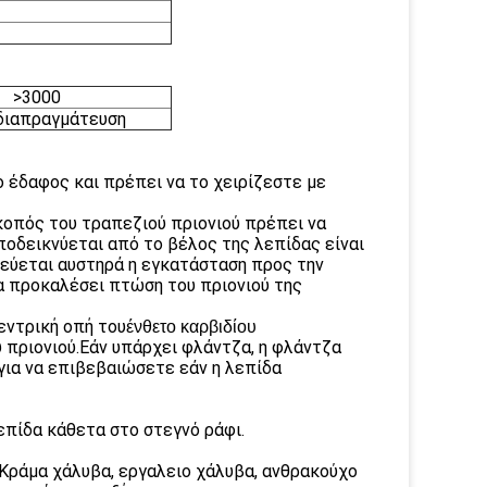
>3000
διαπραγμάτευση
ο έδαφος και πρέπει να το χειρίζεστε με
σκοπός του τραπεζιού πριονιού πρέπει να
ποδεικνύεται από το βέλος της λεπίδας είναι
εύεται αυστηρά η εγκατάσταση προς την
α προκαλέσει πτώση του πριονιού της
εντρική οπή του
ένθετο καρβιδίου
πριονιού.Εάν υπάρχει φλάντζα, η φλάντζα
 για να επιβεβαιώσετε εάν η λεπίδα
επίδα κάθετα στο στεγνό ράφι.
Κράμα χάλυβα, εργαλειο χάλυβα, ανθρακούχο