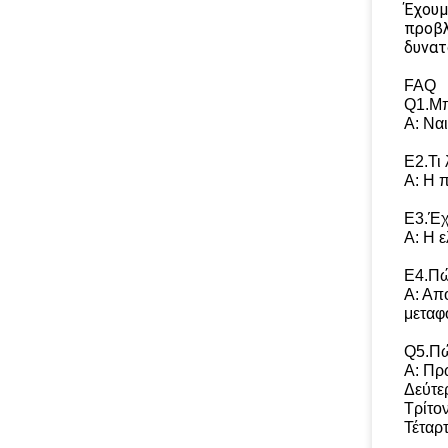
Έχουμ
προβλ
δυνατ
FAQ
Q1.Μπ
Α: Ναι
Ε2.Τι
Α: Η 
Ε3.Έχε
Α: Η 
Ε4.Πώ
Α: Απ
μεταφ
Q5.Πώ
Α: Πρ
Δεύτε
Τρίτον
Τέταρ