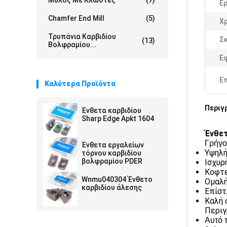
Μύλος Με Κλωστές
(7)
Ερ
Chamfer End Mill
(5)
Χ
Τρυπάνια Καρβιδίου
Σ
(13)
Βολφραμίου...
Ε
Ε
Καλύτερα Προϊόντα
Περιγ
Ένθετα καρβιδίου
Sharp Edge Apkt 1604
Ένθετ
Γρήγο
Ένθετα εργαλείων
Υψηλή
τόρνου καρβιδίου
βολφραμίου PDER
Ισχυρ
Κοφτε
Wnmu040304 Ένθετο
Ομαλή
καρβιδίου άλεσης
Επίστ
Καλή 
Περιγ
Αυτό 