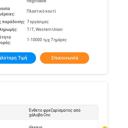
negotiable
υασία
Πλαστικό κουτί
έρειες:
ς παράδοσης:
7 εργάσιμες
πληρωμής:
T/T, Western Union
ότητα
1-10000 τμχ 7 ημέρες
οράς:
αλύτερη Τιμή
Επικοινωνία
Ένθετο φρεζαρίσματος από
χάλυβα Cnc
:
άλεσμα