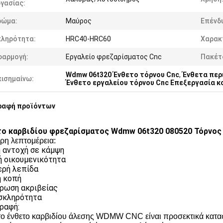
γασίας:
ρώμα:
Μαύρος
Επένδ
κληρότητα:
HRC40-HRC60
Χαρακ
φαρμογή:
Εργαλείο φρεζαρίσματος Cnc
Πακέτ
Wdmw 06t320 Ένθετο τόρνου Cnc
,
Ένθετα περ
πισημαίνω:
Ένθετο εργαλείου τόρνου Cnc Επεξεργασία κ
ραφή προϊόντων
ο καρβιδίου φρεζαρίσματος Wdmw 06t320 080520 Τόρνος 
ρη λεπτομέρεια:
 αντοχή σε κάμψη
ή οικουμενικότητα
ρή λεπίδα
 κοπή
ρωση ακριβείας
σκληρότητα
ραφή:
το ένθετο καρβιδίου άλεσης WDMW CNC είναι προσεκτικά κατ