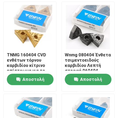
Σχετικά με εμάς
Ξενάγηση στο εργοστάσιο
Ελεγχος ποιότητας
TNMG 160404 CVD
Wnmg 080404 Ένθετα
ενθέτων τόρνου
τσιμεντοειδούς
Επικοινωνήστε μαζί μας
καρβιδίου κίτρινο
καρβιδίου Λεπτή
επίστρωμα για το
στροφή 060404
χάλυβα
080412 Υψηλή
Αποστολή
Αποστολή
σταθερότητα
Νέα
ερώτησης
ερώτησης
Ζητήστε μια προσφορά
Ένθετα καρβιδίου βολφραμίου