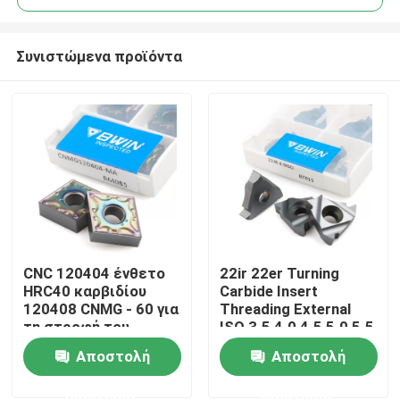
Συνιστώμενα προϊόντα
CNC 120404 ένθετο
22ir 22er Turning
Σπίτι
HRC40 καρβιδίου
Carbide Insert
120408 CNMG - 60 για
Threading External
τη στροφή του
ISO 3.5 4.0 4.5 5.0 5.5
Προϊόντα
χάλυβα
6.0
Αποστολή
Αποστολή
ερώτησης
ερώτησης
Βίντεο