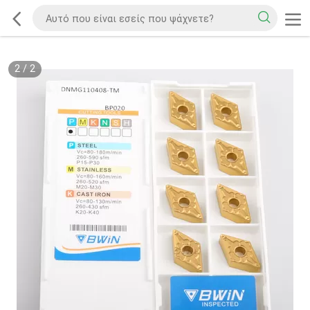
2
/
2