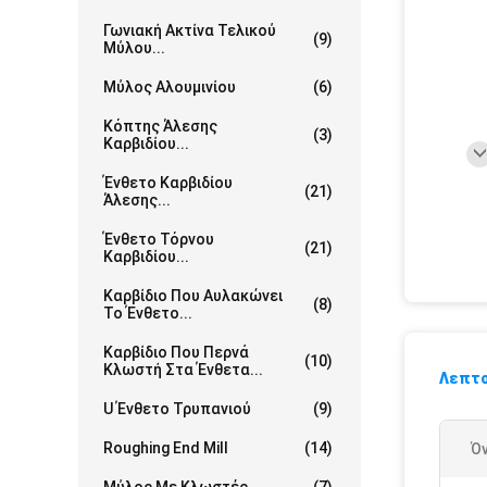
Γωνιακή Ακτίνα Τελικού
(9)
Μύλου...
Μύλος Αλουμινίου
(6)
Κόπτης Άλεσης
(3)
Καρβιδίου...
Ένθετο Καρβιδίου
(21)
Άλεσης...
Ένθετο Τόρνου
(21)
Καρβιδίου...
Καρβίδιο Που Αυλακώνει
(8)
Το Ένθετο...
Καρβίδιο Που Περνά
(10)
Κλωστή Στα Ένθετα...
Λεπτο
U Ένθετο Τρυπανιού
(9)
Roughing End Mill
(14)
Ό