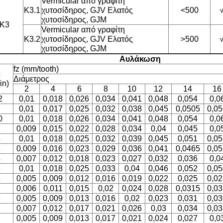
Vermicular από γραφίτη
K3.1
χυτοσίδηρος, GJV Ελατός
<500
χυτοσίδηρος, GJM
K3
Vermicular από γραφίτη
K3.2
χυτοσίδηρος, GJV Ελατός
>500
χυτοσίδηρος, GJM
Αυλάκωση
fz (mm/tooth)
c
Διάμετρος
in)
2
4
6
8
10
12
14
16
2
0,01
0,018
0,026
0,034
0,041
0,048
0,054
0,0
2
0,01
0,017
0,025
0,032
0,038
0,045
0,0505
0,05
0
0,01
0,018
0,026
0,034
0,041
0,048
0,054
0,0
2
0,009
0,015
0,022
0,028
0,034
0,04
0,045
0,0
4
0,01
0,018
0,025
0,032
0,039
0,045
0,051
0,05
6
0,009
0,016
0,023
0,029
0,036
0,041
0,0465
0,05
4
0,007
0,012
0,018
0,023
0,027
0,032
0,036
0,0
8
0,01
0,018
0,025
0,033
0,04
0,046
0,052
0,05
4
0,005
0,009
0,012
0,016
0,019
0,022
0,025
0,02
2
0,006
0,011
0,015
0,02
0,024
0,028
0,0315
0,03
8
0,005
0,009
0,013
0,016
0,02
0,023
0,031
0,03
2
0,007
0,012
0,017
0,021
0,026
0,03
0,034
0,03
2
0,005
0,009
0,013
0,017
0,021
0,024
0,027
0,0