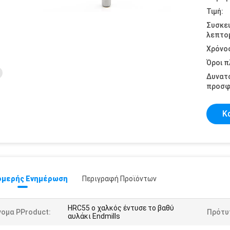
Τιμή:
Συσκε
λεπτομ
Χρόνο
Όροι 
Δυνατ
προσφ
Κ
μερής Ενημέρωση
Περιγραφή Προϊόντων
HRC55 ο χαλκός έντυσε το βαθύ
νομα PProduct:
Πρότυ
αυλάκι Endmills