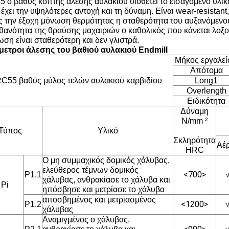
 ο βαθύς κόπτης άλεσης αυλακιού υιοθετεί το εισαγόμενο υλι
έχει την υψηλότερες αντοχή και τη δύναμη. Είναι wear-resistant
ς την έξοχη μόνωση θερμότητας η σταθερότητα του αυξανόμενο
ιθανότητα της θραύσης μαχαιριών ο καθολικός που κάνεται λοξο
ωση είναι σταθερότερη και δεν γλιστρά.
μετροι άλεσης
του
βαθιού αυλακιού Endmill
Μήκος εργαλε
Απότομα
RC55
βαθύς
μύλος τελών
αυλακιού
καρβιδίου
Long1
Overlength
Ειδικότητα
Δύναμη
N/mm ²
Τύπος
Υλικό
Σκληρότητα
Αέ
HRC
Ο μη συμμαχικός δομικός χάλυβας,
ελεύθερος τέμνων δομικός
<700>
P1.1
χάλυβας, ανθρακίασε το χάλυβα και
Pi
ηπόσβησε και μετρίασε το χάλυβα
αποσβημένος και μετριασμένος
<1200>
P1.2
χάλυβας
Αναμιγμένος ο χάλυβας,