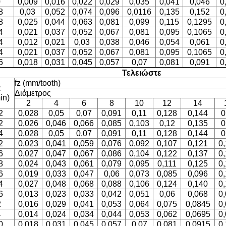
0
0,009
0,016
0,022
0,029
0,035
0,041
0,046
0
8
0,03
0,052
0,074
0,096
0,0116
0,135
0,152
0
8
0,025
0,044
0,063
0,081
0,099
0,115
0,1295
0
4
0,021
0,037
0,052
0,067
0,081
0,095
0,1065
0
4
0,012
0,021
0,03
0,038
0,046
0,054
0,061
0
4
0,021
0,037
0,052
0,067
0,081
0,095
0,1065
0
6
0,018
0,031
0,045
0,057
0,07
0,081
0,091
0
Τελειώστε
fz (mm/tooth)
c
Διάμετρος
in)
2
4
6
8
10
12
14
2
0,028
0,05
0,07
0,091
0,11
0,128
0,144
0
2
0,026
0,046
0,066
0,085
0,103
0,12
0,135
0
4
0,028
0,05
0,07
0,091
0,11
0,128
0,144
0
2
0,023
0,041
0,059
0,076
0,092
0,107
0,121
0
6
0,027
0,047
0,067
0,086
0,104
0,122
0,137
0
8
0,024
0,043
0,061
0,079
0,095
0,111
0,125
0
6
0,019
0,033
0,047
0,06
0,073
0,085
0,096
0
4
0,027
0,048
0,068
0,088
0,106
0,124
0,140
0
6
0,013
0,023
0,033
0,042
0,051
0,06
0,068
0
2
0,016
0,029
0,041
0,053
0,064
0,075
0,0845
0
4
0,014
0,024
0,034
0,044
0,053
0,062
0,0695
0
0
0,018
0,031
0,045
0,057
0,07
0,081
0,0915
0