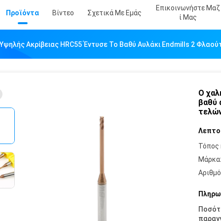
Επικοινωνήστε Μαζ
Προϊόντα
Βίντεο
Σχετικά Με Εμάς
Ί Μας
Υψηλής Ακρίβειας HRC55 Έντυσε Το Βαθύ Αυλάκι Endmills 2 Φλαού
Ο χαλ
βαθύ 
τελών
Λεπτο
Τόπος 
Μάρκα
Αριθμό
Πληρω
Ποσότ
παραγγ