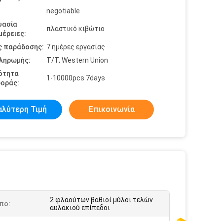
negotiable
υασία
πλαστικό κιβώτιο
έρειες:
ς παράδοσης:
7 ημέρες εργασίας
πληρωμής:
T/T, Western Union
ότητα
1-10000pcs 7days
οράς:
αλύτερη Τιμή
Επικοινωνία
2 φλαούτων βαθιοί μύλοι τελών
πο:
αυλακιού επίπεδοι