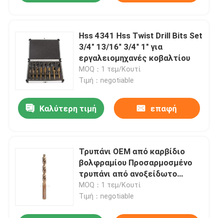
Hss 4341 Hss Twist Drill Bits Set
3/4" 13/16" 3/4" 1" για
εργαλειομηχανές κοβαλτίου
MOQ：1 τεμ/Κουτί
Τιμή：negotiable
Καλύτερη τιμή
επαφή
Τρυπάνι OEM από καρβίδιο
βολφραμίου Προσαρμοσμένο
τρυπάνι από ανοξείδωτο
χάλυβα A10 8 mm
MOQ：1 τεμ/Κουτί
Τιμή：negotiable