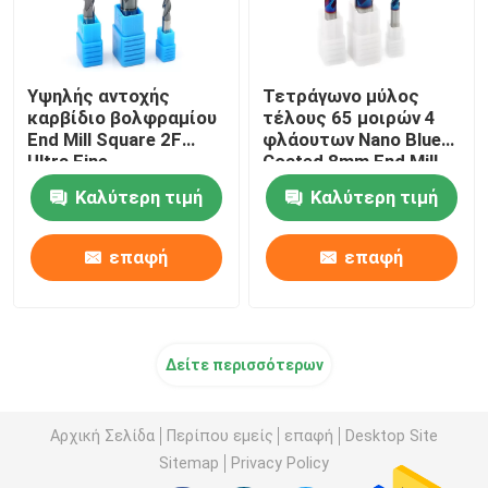
Υψηλής αντοχής
Τετράγωνο μύλος
καρβίδιο βολφραμίου
τέλους 65 μοιρών 4
End Mill Square 2F
φλάουτων Nano Blue
Ultra Fine
Coated 8mm End Mill
Καλύτερη τιμή
Καλύτερη τιμή
επαφή
επαφή
Δείτε περισσότερων
Αρχική Σελίδα
Περίπου εμείς
επαφή
Desktop Site
Sitemap
Privacy Policy