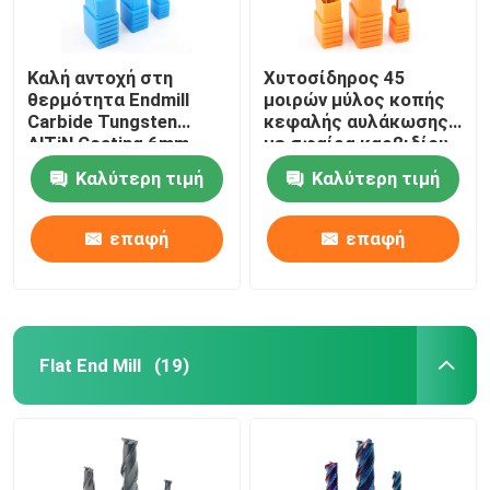
Καλή αντοχή στη
Χυτοσίδηρος 45
θερμότητα Endmill
μοιρών μύλος κοπής
Carbide Tungsten
κεφαλής αυλάκωσης
AlTiN Coating 6mm
με σφαίρα καρβιδίου
Endmill
Καλύτερη τιμή
Καλύτερη τιμή
επαφή
επαφή
Flat End Mill
(19)