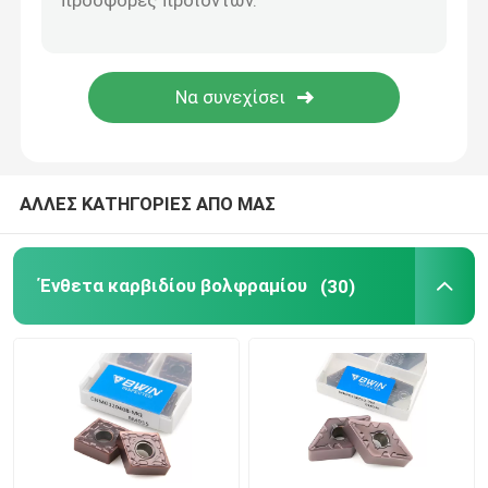
Κόπτης άλεσης καρβιδίου
Ένθετο καρβιδίου άλεσης
Ένθετο τόρνου καρβιδίου
ΑΛΛΕΣ ΚΑΤΗΓΟΡΙΕΣ ΑΠΟ ΜΑΣ
Καρβίδιο που αυλακώνει το ένθετο
Ένθετα καρβιδίου βολφραμίου
(30)
Καρβίδιο που περνά κλωστή στα ένθετα
U ένθετο τρυπανιού
Roughing End Mill