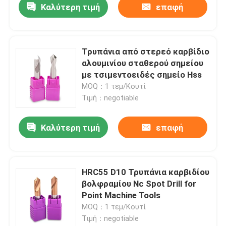
Καλύτερη τιμή
επαφή
Τρυπάνια από στερεό καρβίδιο
αλουμινίου σταθερού σημείου
με τσιμεντοειδές σημείο Hss
MOQ：1 τεμ/Κουτί
Τιμή：negotiable
Καλύτερη τιμή
επαφή
HRC55 D10 Τρυπάνια καρβιδίου
βολφραμίου Nc Spot Drill for
Point Machine Tools
MOQ：1 τεμ/Κουτί
Τιμή：negotiable