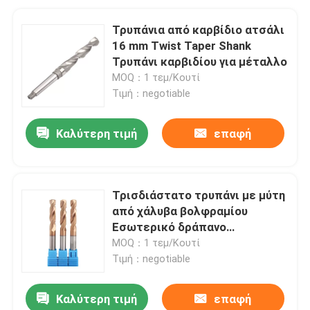
Τρυπάνια από καρβίδιο ατσάλι
16 mm Twist Taper Shank
Τρυπάνι καρβιδίου για μέταλλο
MOQ：1 τεμ/Κουτί
Τιμή：negotiable
Καλύτερη τιμή
επαφή
Τρισδιάστατο τρυπάνι με μύτη
από χάλυβα βολφραμίου
Εσωτερικό δράπανο
περιστρεφόμενου στερεού
MOQ：1 τεμ/Κουτί
καρβιδίου
Τιμή：negotiable
Καλύτερη τιμή
επαφή