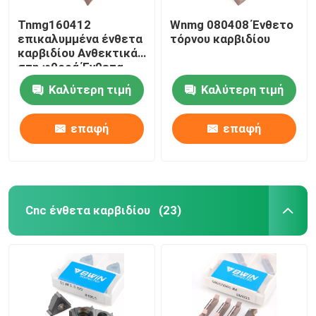
Tnmg160412
Wnmg 080408 Ένθετο
επικαλυμμένα ένθετα
τόρνου καρβιδίου
καρβιδίου Ανθεκτικά
στη φθορά Ένθετα
καρβιδίου μετάλλου
Καλύτερη τιμή
Καλύτερη τιμή
τόρνου
επαφή
επαφή
Cnc ένθετα καρβιδίου
(23)