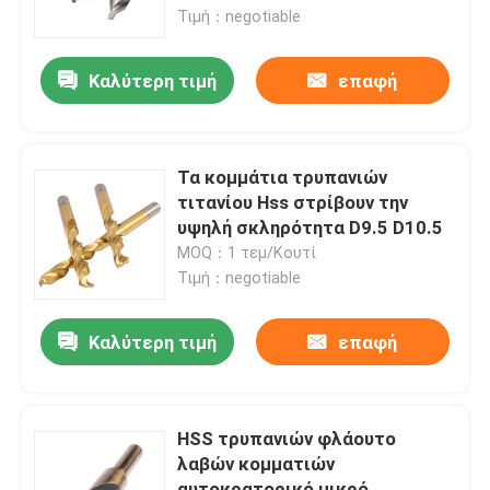
Τιμή：negotiable
Σχετικά με εμάς
Καλύτερη τιμή
επαφή
Ξενάγηση στο εργοστάσιο
Τα κομμάτια τρυπανιών
Ελεγχος ποιότητας
τιτανίου Hss στρίβουν την
υψηλή σκληρότητα D9.5 D10.5
MOQ：1 τεμ/Κουτί
Επικοινωνήστε μαζί μας
Τιμή：negotiable
Νέα
Καλύτερη τιμή
επαφή
Ζητήστε μια προσφορά
HSS τρυπανιών φλάουτο
λαβών κομματιών
Ένθετα καρβιδίου βολφραμίου
αυτοκρατορικό μικρό