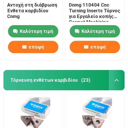
Αντοχή στη διάβρωση
Dnmg 110404 Cnc
Ένθετα καρβιδίου
Turning Inserts Τόρνος
Μύλος με κλωστές
Cnmg
για Εργαλείο κοπής
Cermet Machining
Chamfer End Mill
Καλύτερη τιμή
Καλύτερη τιμή
επαφή
επαφή
Τρυπάνια καρβιδίου βολφραμίου
Τόρνευση ενθέτων καρβιδίου
(23)