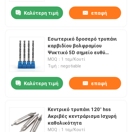
Καλύτερη τιμή
επαφή
Εσωτερικό δροσερό τρυπάνι
καρβιδίου βολφραμίου
Ψυκτικό 5D σημείο ευθύ
στέλεχος
MOQ：1 τεμ/Κουτί
Τιμή：negotiable
Καλύτερη τιμή
επαφή
Σπίτι
Κεντρικό τρυπάνι 120° hss
Προϊόντα
Ακριβές κεντράρισμα Ισχυρή
καθολικότητα
Βίντεο
MOQ：1 τεμ/Κουτί