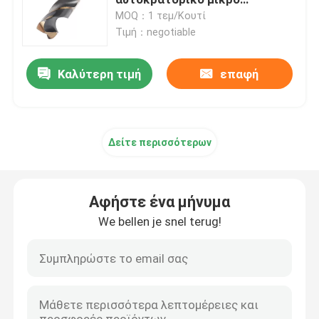
τρυπώντας με τρυπάνι
MOQ：1 τεμ/Κουτί
γρήγορα
Τιμή：negotiable
Τόρνευση ενθέτων καρβιδίου
Καλύτερη τιμή
επαφή
Cnc ένθετα καρβιδίου
Μύλος καρβιδίου
Δείτε περισσότερων
Flat End Mill
Αφήστε ένα μήνυμα
Μύλος μύτης από καρβίδιο
We bellen je snel terug!
Γωνιακή Ακτίνα Τελικού Μύλου
Μύλος Αλουμινίου